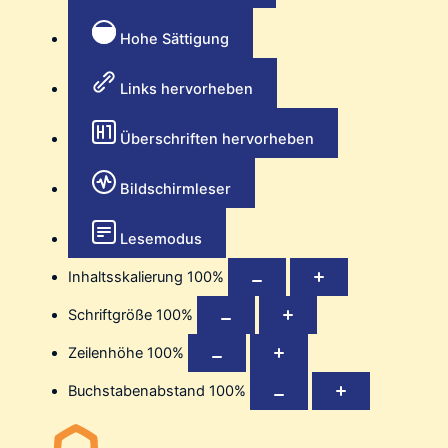
Hohe Sättigung
Links hervorheben
Überschriften hervorheben
Bildschirmleser
Lesemodus
Inhaltsskalierung
100
%
Schriftgröße
100
%
Zeilenhöhe
100
%
Buchstabenabstand
100
%