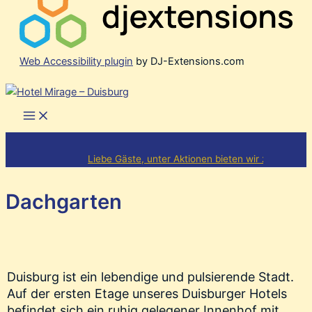
Web Accessibility plugin
by DJ-Extensions.com
Zum
Inhalt
Main
Menu
springen
Liebe Gäste, unter Aktionen bieten wir zeitlich be
Dachgarten
Duisburg ist ein lebendige und pulsierende Stadt.
Auf der ersten Etage unseres Duisburger Hotels
befindet sich ein ruhig gelegener Innenhof mit